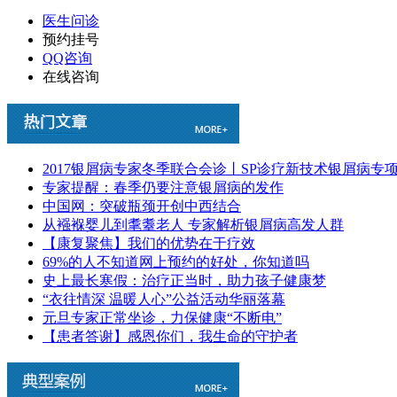
医生问诊
预约挂号
QQ咨询
在线咨询
2017银屑病专家冬季联合会诊丨SP诊疗新技术银屑病专
专家提醒：春季仍要注意银屑病的发作
中国网：突破瓶颈开创中西结合
从襁褓婴儿到耄耋老人 专家解析银屑病高发人群
【康复聚焦】我们的优势在于疗效
69%的人不知道网上预约的好处，你知道吗
史上最长寒假：治疗正当时，助力孩子健康梦
“衣往情深 温暖人心”公益活动华丽落幕
元旦专家正常坐诊，力保健康“不断电”
【患者答谢】感恩你们，我生命的守护者