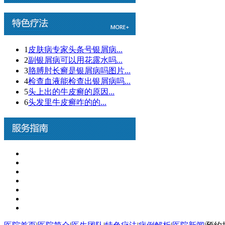
1
皮肤病专家头条号银屑病...
2
副银屑病可以用花露水吗...
3
胳膊肘长癣是银屑病吗图片...
4
检查血液能检查出银屑病吗...
5
头上出的牛皮癣的原因...
6
头发里牛皮癣咋的的...