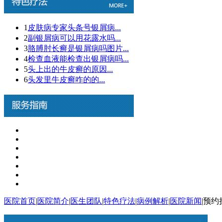
1
皮肤病专家头条号银屑病...
2
副银屑病可以用花露水吗...
3
胳膊肘长癣是银屑病吗图片...
4
检查血液能检查出银屑病吗...
5
头上出的牛皮癣的原因...
6
头发里牛皮癣咋的的...
医院首页
|
医院简介
|
医生团队
|
特色疗法
|
病例解析
|
医院新闻
|
预约