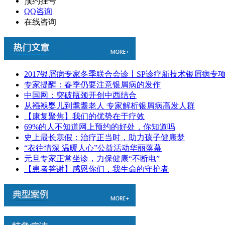
预约挂号
QQ咨询
在线咨询
2017银屑病专家冬季联合会诊丨SP诊疗新技术银屑病专
专家提醒：春季仍要注意银屑病的发作
中国网：突破瓶颈开创中西结合
从襁褓婴儿到耄耋老人 专家解析银屑病高发人群
【康复聚焦】我们的优势在于疗效
69%的人不知道网上预约的好处，你知道吗
史上最长寒假：治疗正当时，助力孩子健康梦
“衣往情深 温暖人心”公益活动华丽落幕
元旦专家正常坐诊，力保健康“不断电”
【患者答谢】感恩你们，我生命的守护者