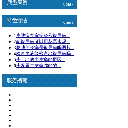
1
皮肤病专家头条号银屑病...
2
副银屑病可以用花露水吗...
3
胳膊肘长癣是银屑病吗图片...
4
检查血液能检查出银屑病吗...
5
头上出的牛皮癣的原因...
6
头发里牛皮癣咋的的...