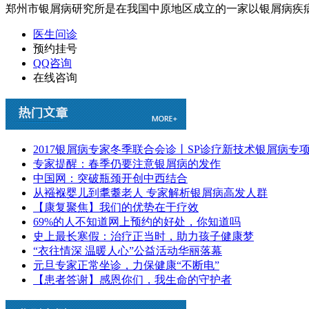
郑州市银屑病研究所是在我国中原地区成立的一家以银屑病疾病
医生问诊
预约挂号
QQ咨询
在线咨询
2017银屑病专家冬季联合会诊丨SP诊疗新技术银屑病专
专家提醒：春季仍要注意银屑病的发作
中国网：突破瓶颈开创中西结合
从襁褓婴儿到耄耋老人 专家解析银屑病高发人群
【康复聚焦】我们的优势在于疗效
69%的人不知道网上预约的好处，你知道吗
史上最长寒假：治疗正当时，助力孩子健康梦
“衣往情深 温暖人心”公益活动华丽落幕
元旦专家正常坐诊，力保健康“不断电”
【患者答谢】感恩你们，我生命的守护者