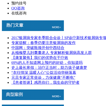
预约挂号
QQ咨询
在线咨询
2017银屑病专家冬季联合会诊丨SP诊疗新技术银屑病专
专家提醒：春季仍要注意银屑病的发作
中国网：突破瓶颈开创中西结合
从襁褓婴儿到耄耋老人 专家解析银屑病高发人群
【康复聚焦】我们的优势在于疗效
69%的人不知道网上预约的好处，你知道吗
史上最长寒假：治疗正当时，助力孩子健康梦
“衣往情深 温暖人心”公益活动华丽落幕
元旦专家正常坐诊，力保健康“不断电”
【患者答谢】感恩你们，我生命的守护者