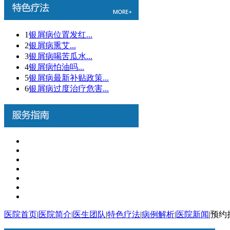
1
银屑病位置发红...
2
银屑病熏艾...
3
银屑病喝苦瓜水...
4
银屑病怕油吗...
5
银屑病最新补贴政策...
6
银屑病过度治疗危害...
医院首页
|
医院简介
|
医生团队
|
特色疗法
|
病例解析
|
医院新闻
|
预约