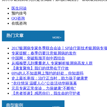
医生问诊
预约挂号
QQ咨询
在线咨询
2017银屑病专家冬季联合会诊丨SP诊疗新技术银屑病专
专家提醒：春季仍要注意银屑病的发作
中国网：突破瓶颈开创中西结合
从襁褓婴儿到耄耋老人 专家解析银屑病高发人群
【康复聚焦】我们的优势在于疗效
69%的人不知道网上预约的好处，你知道吗
史上最长寒假：治疗正当时，助力孩子健康梦
“衣往情深 温暖人心”公益活动华丽落幕
元旦专家正常坐诊，力保健康“不断电”
【患者答谢】感恩你们，我生命的守护者