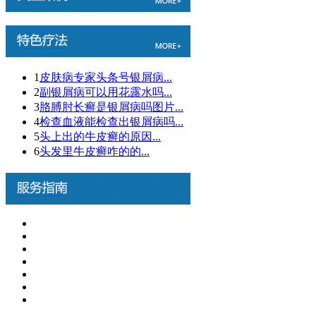
1
皮肤病专家头条号银屑病...
2
副银屑病可以用花露水吗...
3
胳膊肘长癣是银屑病吗图片...
4
检查血液能检查出银屑病吗...
5
头上出的牛皮癣的原因...
6
头发里牛皮癣咋的的...