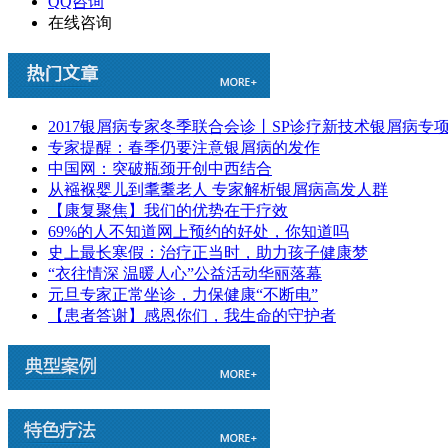
QQ咨询
在线咨询
2017银屑病专家冬季联合会诊丨SP诊疗新技术银屑病专
专家提醒：春季仍要注意银屑病的发作
中国网：突破瓶颈开创中西结合
从襁褓婴儿到耄耋老人 专家解析银屑病高发人群
【康复聚焦】我们的优势在于疗效
69%的人不知道网上预约的好处，你知道吗
史上最长寒假：治疗正当时，助力孩子健康梦
“衣往情深 温暖人心”公益活动华丽落幕
元旦专家正常坐诊，力保健康“不断电”
【患者答谢】感恩你们，我生命的守护者