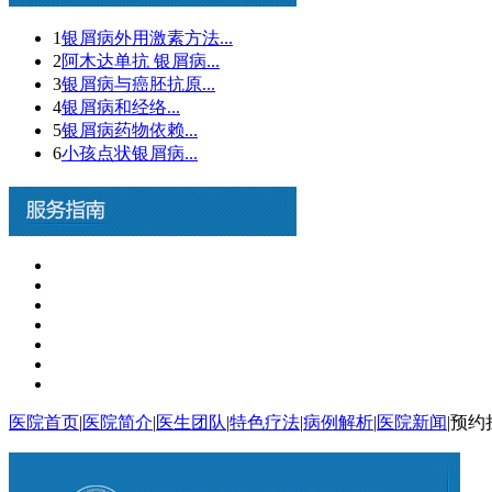
1
银屑病外用激素方法...
2
阿木达单抗 银屑病...
3
银屑病与癌胚抗原...
4
银屑病和经络...
5
银屑病药物依赖...
6
小孩点状银屑病...
医院首页
|
医院简介
|
医生团队
|
特色疗法
|
病例解析
|
医院新闻
|
预约