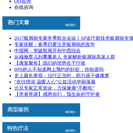
QQ咨询
在线咨询
2017银屑病专家冬季联合会诊丨SP诊疗新技术银屑病专
专家提醒：春季仍要注意银屑病的发作
中国网：突破瓶颈开创中西结合
从襁褓婴儿到耄耋老人 专家解析银屑病高发人群
【康复聚焦】我们的优势在于疗效
69%的人不知道网上预约的好处，你知道吗
史上最长寒假：治疗正当时，助力孩子健康梦
“衣往情深 温暖人心”公益活动华丽落幕
元旦专家正常坐诊，力保健康“不断电”
【患者答谢】感恩你们，我生命的守护者