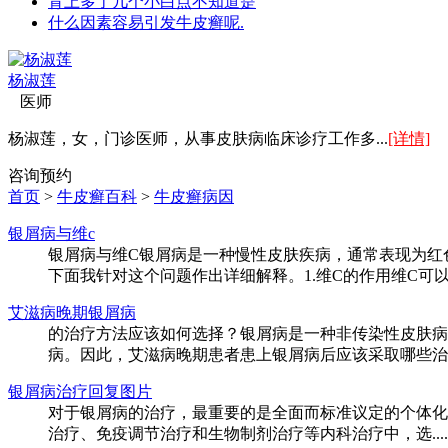
背上多了几个小白点不知道是
什么因素容易引发牛皮癣呢.
杨淑莲
医师
杨淑莲，女，门诊医师，从事皮肤病临床诊疗工作多...
[详情]
咨询
预约
首页
>
牛皮癣百科
>
牛皮癣病因
银屑病与维c
银屑病与维C银屑病是一种慢性皮肤疾病，通常表现为红
下面我针对这个问题作出详细解释。1.维C的作用维C可
艾滋病晚期银屑病
的治疗方法应该如何选择？银屑病是一种非传染性皮肤病
病。因此，艾滋病晚期患者患上银屑病后应该采取哪些治疗方
银屑病治疗回复图片
对于银屑病的治疗，最重要的是全面而标准议定的个体化
治疗、免疫调节治疗和生物制剂治疗等内科治疗中，选....